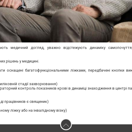
дають медичний догляд, уважно відстежують динаміку самопочуття
их рішень у медицині.
ати оснащені багатофункціональними ліжками, передбачені кнопки ви
иліковній стадії захворювання)
раторний контроль показників крові в динаміці знаходження в центрі па
ді працівників є священик)
ному ліжку або на інвалідному візку)