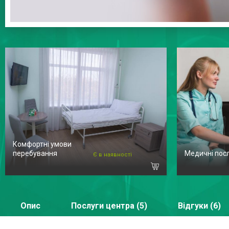
Комфортні умови
перебування
Медичні пос
Є в наявності
Опис
Послуги центра (5)
Відгуки (6)