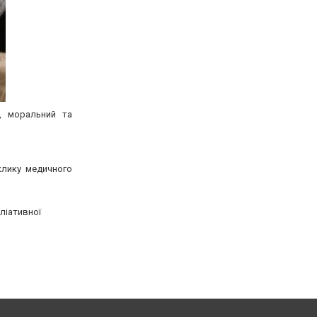
, моральний та
клику медичного
ліативної