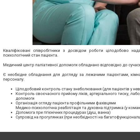
Кваліфіковані співробітники з досвідом роботи цілодобово на
психологічний стан пацієнта.
Медичний центр паліативної допомоги обладнано відповідно до сучасн
Є необхідне обладнання для догляду за лежачими пацієнтами, кімн
персоналу.
Цілодобовий контроль стану знеболювання (для пацієнтів у нев
Контроль своєчасного прийому ліків, артеріального тиску, лабо
допомоги
Організація огляду пацієнта профільними фахівцями
Медико-психологічна реабілітація та духовна підтримка (у коман
Допомога при гігієнічних процедурах (душ, ванна)
Супровід на прогулянках (при необхідності на багатофункціональ