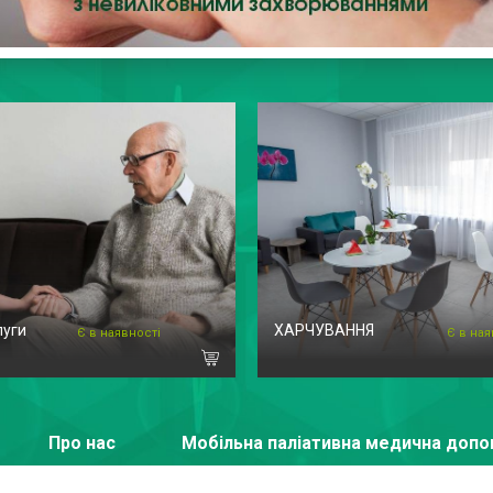
луги
ХАРЧУВАННЯ
Є в наявності
Є в ная
Про нас
Мобільна паліативна медична доп